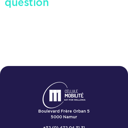
question
en matière de
mobilité
Nous 
Boulevard Frère Orban 5
5000
Namur
+32 (0) 472 04 31 31