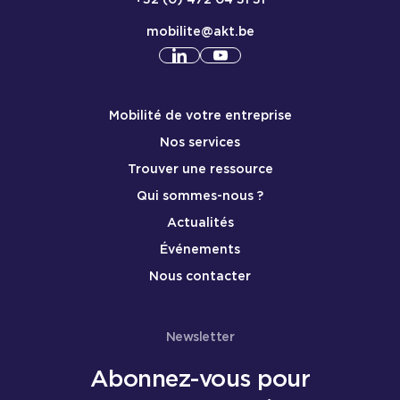
mobilite@akt.be
Consulter notre profil
Consulter notre profil
linkedin
yout
Menu de pied de page mobile
Mobilité de votre entreprise
Nos services
Trouver une ressource
Qui sommes-nous ?
Actualités
Événements
Nous contacter
Newsletter
Abonnez-vous pour