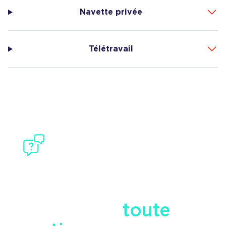
Navette privée
Télétravail
BESOIN D'AIDE ?
Contactez notre
équipe pour
toute